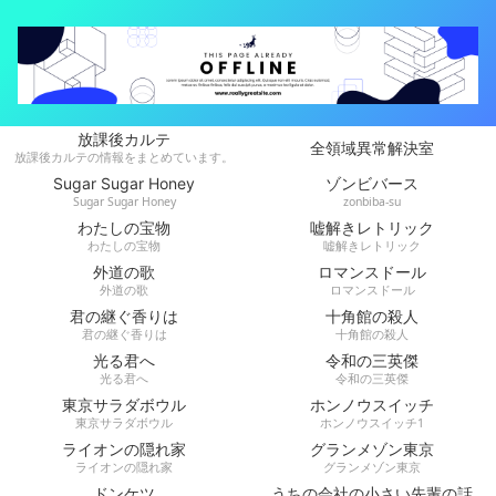
放課後カルテ
全領域異常解決室
放課後カルテの情報をまとめています。
Sugar Sugar Honey
ゾンビバース
Sugar Sugar Honey
zonbiba-su
わたしの宝物
嘘解きレトリック
わたしの宝物
嘘解きレトリック
外道の歌
ロマンスドール
外道の歌
ロマンスドール
君の継ぐ香りは
十角館の殺人
君の継ぐ香りは
十角館の殺人
光る君へ
令和の三英傑
光る君へ
令和の三英傑
東京サラダボウル
ホンノウスイッチ
東京サラダボウル
ホンノウスイッチ1
ライオンの隠れ家
グランメゾン東京
ライオンの隠れ家
グランメゾン東京
ドンケツ
うちの会社の小さい先輩の話