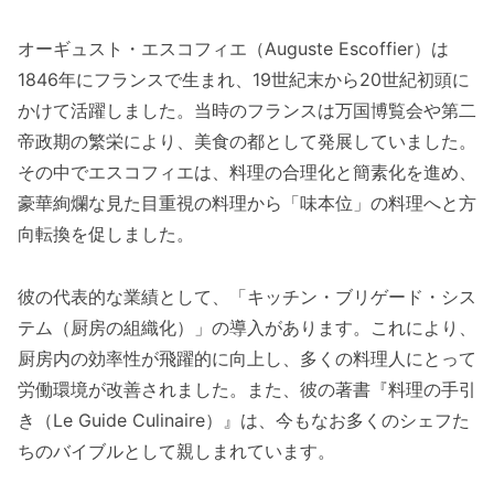
オーギュスト・エスコフィエ（Auguste Escoffier）は
1846年にフランスで生まれ、19世紀末から20世紀初頭に
かけて活躍しました。当時のフランスは万国博覧会や第二
帝政期の繁栄により、美食の都として発展していました。
その中でエスコフィエは、料理の合理化と簡素化を進め、
豪華絢爛な見た目重視の料理から「味本位」の料理へと方
向転換を促しました。
彼の代表的な業績として、「キッチン・ブリゲード・シス
テム（厨房の組織化）」の導入があります。これにより、
厨房内の効率性が飛躍的に向上し、多くの料理人にとって
労働環境が改善されました。また、彼の著書『料理の手引
き（Le Guide Culinaire）』は、今もなお多くのシェフた
ちのバイブルとして親しまれています。