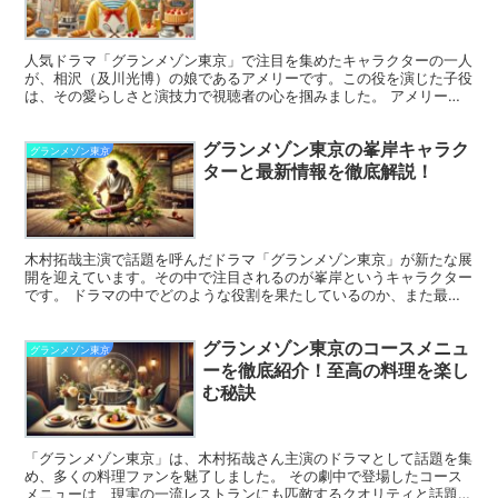
人気ドラマ「グランメゾン東京」で注目を集めたキャラクターの一人
が、相沢（及川光博）の娘であるアメリーです。この役を演じた子役
は、その愛らしさと演技力で視聴者の心を掴みました。 アメリー役
を演じた子役は誰なのか、背景やプロフィールを詳しく見て...
グランメゾン東京の峯岸キャラク
グランメゾン東京
ターと最新情報を徹底解説！
木村拓哉主演で話題を呼んだドラマ「グランメゾン東京」が新たな展
開を迎えています。その中で注目されるのが峯岸というキャラクター
です。 ドラマの中でどのような役割を果たしているのか、また最新
作の情報も交えて解説します。豪華キャストや物語の進展が...
グランメゾン東京のコースメニュ
グランメゾン東京
ーを徹底紹介！至高の料理を楽し
む秘訣
「グランメゾン東京」は、木村拓哉さん主演のドラマとして話題を集
め、多くの料理ファンを魅了しました。 その劇中で登場したコース
メニューは、現実の一流レストランにも匹敵するクオリティと話題性