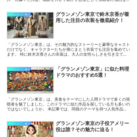
象を与えました。 この記事では、江藤の役柄や彼が物語...
グランメゾン東京で鈴木京香が着
グランメゾン東京
用した注目の衣装を徹底紹介！
「グランメゾン東京」は、その魅力的なストーリーと豪華なキャスト
だけでなく、キャラクターたちが身にまとう衣装でも注目を集めてい
ます。 特に鈴木京香さんの衣装は、大人の女性らしさを引き立てる
デザインが多く、多くの視聴者の関心を引きました。 この...
「グランメゾン東京」に似た料理
グランメゾン東京
ドラマのおすすめ5選！
「グランメゾン東京」は、美食をテーマにした人間ドラマで多くの視
聴者を魅了しました。このドラマに似た作品を探している方も多いの
ではないでしょうか。 本記事では、同様のテーマを持つ人気作品を
厳選してご紹介します。料理人の奮闘や葛藤、美食を描いた...
グランメゾン東京の子役アメリー
グランメゾン東京
役は誰？その魅力に迫る！