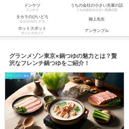
ドンケツ
うちの会社の小さい先輩の話
ドンケツ
うちの会社の小さい先輩の話
タカラのびいどろ
御上先生
タカラのびいどろ
ホットスポット
アンサンブル
ホットスポット
グランメゾン東京×鍋つゆの魅力とは？贅
沢なフレンチ鍋つゆをご紹介！
グランメゾン東京