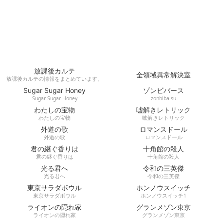
放課後カルテ
全領域異常解決室
放課後カルテの情報をまとめています。
Sugar Sugar Honey
ゾンビバース
Sugar Sugar Honey
zonbiba-su
わたしの宝物
嘘解きレトリック
わたしの宝物
嘘解きレトリック
外道の歌
ロマンスドール
外道の歌
ロマンスドール
君の継ぐ香りは
十角館の殺人
君の継ぐ香りは
十角館の殺人
光る君へ
令和の三英傑
光る君へ
令和の三英傑
東京サラダボウル
ホンノウスイッチ
東京サラダボウル
ホンノウスイッチ1
ライオンの隠れ家
グランメゾン東京
ライオンの隠れ家
グランメゾン東京