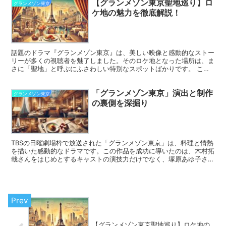
【グランメゾン東京聖地巡り】ロ
グランメゾン東京
ケ地の魅力を徹底解説！
話題のドラマ『グランメゾン東京』は、美しい映像と感動的なストー
リーが多くの視聴者を魅了しました。そのロケ地となった場所は、ま
さに「聖地」と呼ぶにふさわしい特別なスポットばかりです。 この
記事では、ドラマのロケ地となった東京や京都、さらにはパ...
「グランメゾン東京」演出と制作
グランメゾン東京
の裏側を深掘り
TBSの日曜劇場枠で放送された「グランメゾン東京」は、料理と情熱
を描いた感動的なドラマです。この作品を成功に導いたのは、木村拓
哉さんをはじめとするキャストの演技力だけでなく、塚原あゆ子さん
を中心とした演出チームの功績でもあります。本記事では...
【グランメゾン東京聖地巡り】ロケ地の