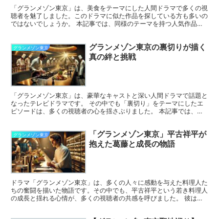
「グランメゾン東京」は、美食をテーマにした人間ドラマで多くの視
聴者を魅了しました。このドラマに似た作品を探している方も多いの
ではないでしょうか。 本記事では、同様のテーマを持つ人気作品を
厳選してご紹介します。料理人の奮闘や葛藤、美食を描いた...
グランメゾン東京の裏切りが描く
グランメゾン東京
真の絆と挑戦
「グランメゾン東京」は、豪華なキャストと深い人間ドラマで話題と
なったテレビドラマです。 その中でも「裏切り」をテーマにしたエ
ピソードは、多くの視聴者の心を揺さぶりました。 本記事では、
「グランメゾン東京」のストーリー展開と、裏切りの真相が描...
「グランメゾン東京」平古祥平が
グランメゾン東京
抱えた葛藤と成長の物語
ドラマ「グランメゾン東京」は、多くの人々に感動を与えた料理人た
ちの奮闘を描いた物語です。その中でも、平古祥平という若き料理人
の成長と揺れる心情が、多くの視聴者の共感を呼びました。 彼は過
去の失敗と向き合いながら、自らの道を模索し続けた人物で...