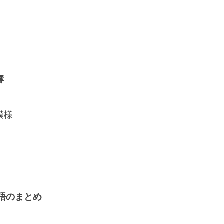
響
模様
語のまとめ