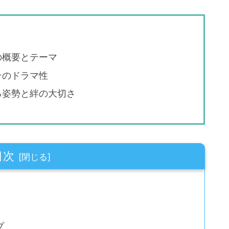
の概要とテーマ
そのドラマ性
る姿勢と絆の大切さ
目次
プ