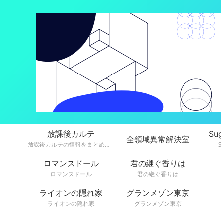
放課後カルテ
Su
全領域異常解決室
放課後カルテの情報をまとめています。
ロマンスドール
君の継ぐ香りは
ロマンスドール
君の継ぐ香りは
ライオンの隠れ家
グランメゾン東京
ライオンの隠れ家
グランメゾン東京