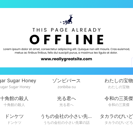
gar Sugar Honey
ゾンビバース
わたしの宝物
Sugar Sugar Honey
zonbiba-su
わたしの宝物
十角館の殺人
光る君へ
令和の三英傑
十角館の殺人
光る君へ
令和の三英傑
ドンケツ
うちの会社の小さい先輩の話
タカラのびいど
ドンケツ
うちの会社の小さい先輩の話
タカラのびいどろ