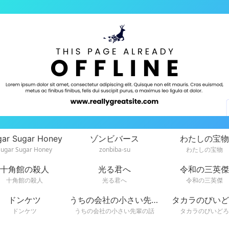
gar Sugar Honey
ゾンビバース
わたしの宝物
Sugar Sugar Honey
zonbiba-su
わたしの宝物
十角館の殺人
光る君へ
令和の三英傑
十角館の殺人
光る君へ
令和の三英傑
ドンケツ
うちの会社の小さい先輩の話
タカラのびいど
ドンケツ
うちの会社の小さい先輩の話
タカラのびいどろ