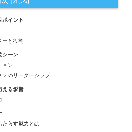
目次
目ポイント
ターと役割
要シーン
ション
クスのリーダーシップ
与える影響
力
化
もたらす魅力とは