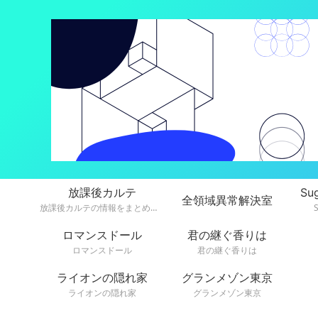
放課後カルテ
Su
全領域異常解決室
放課後カルテの情報をまとめています。
ロマンスドール
君の継ぐ香りは
ロマンスドール
君の継ぐ香りは
ライオンの隠れ家
グランメゾン東京
ライオンの隠れ家
グランメゾン東京