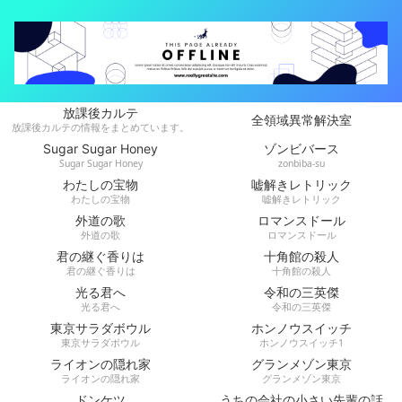
放課後カルテ
全領域異常解決室
放課後カルテの情報をまとめています。
Sugar Sugar Honey
ゾンビバース
Sugar Sugar Honey
zonbiba-su
わたしの宝物
嘘解きレトリック
わたしの宝物
嘘解きレトリック
外道の歌
ロマンスドール
外道の歌
ロマンスドール
君の継ぐ香りは
十角館の殺人
君の継ぐ香りは
十角館の殺人
光る君へ
令和の三英傑
光る君へ
令和の三英傑
東京サラダボウル
ホンノウスイッチ
東京サラダボウル
ホンノウスイッチ1
ライオンの隠れ家
グランメゾン東京
ライオンの隠れ家
グランメゾン東京
ドンケツ
うちの会社の小さい先輩の話