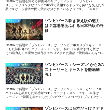
Netflixで話題を集める韓国発のリアリティショー「ゾンビバー
ス」。スリリングなゾンビの世界で展開するドラマと笑いを交えた作
品ですが、視聴者の間で賛否が分かれているようです。 「本当に面
白いのか？」「期待外れだったのでは？」など、評価は多...
ゾンビバース吹き替え版の魅力
ゾンビバース
は？臨場感あふれる日本語版の評
価
Netflixで話題の「ゾンビバース」は、ゾンビアポカリプスをテーマ
にした韓国発のリアリティショーです。 特に日本語吹き替え版は、
その迫力ある声優陣と細部まで作り込まれた翻訳で視聴者の心をつか
んでいます。 この記事では、ゾンビバースの吹き替...
ゾンビバース：シーズン1から2の
ゾンビバース
ストーリーとキャストを徹底解
説！
Netflixで話題の「ゾンビバース」は、リアリティショーとゾンビサ
バイバルを融合した新感覚のエンターテインメントです。 本作は、
シーズン1で韓国を舞台にしたゾンビウイルスのアウトブレイクから
始まり、シーズン2ではさらにスリリングな展開を見...
ゾンビバースは台本だらけ？アド
ゾンビバース