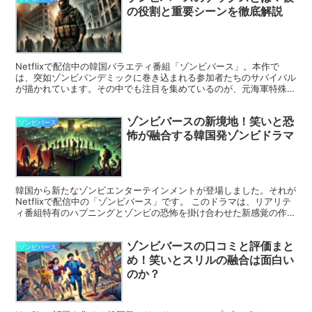
の役割と重要シーンを徹底解説
Netflixで配信中の韓国バラエティ番組「ゾンビバース」。本作で
は、突如ゾンビパンデミックに巻き込まれる参加者たちのサバイバル
が描かれています。その中でも注目を集めているのが、元海軍特殊部
隊出身でYouTuberとしても活躍する「デックス...
ゾンビバースの新境地！笑いと恐
ゾンビバース
怖が融合する韓国発ゾンビドラマ
韓国から新たなゾンビエンターテインメントが登場しました。それが
Netflixで配信中の「ゾンビバース」です。 このドラマは、リアリテ
ィ番組特有のハプニングとゾンビの恐怖を掛け合わせた新感覚の作品
として話題を集めています。 視聴者の間では、笑...
ゾンビバースの口コミと評価まと
ゾンビバース
め！笑いとスリルの融合は面白い
のか？