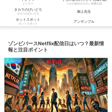
ドンケツ
うちの会社の小さい先輩の話
タカラのびいどろ
御上先生
タカラのびいどろ
ホットスポット
アンサンブル
ホットスポット
ゾンビバースNetflix配信日はいつ？最新情
報と注目ポイント
ゾンビバース