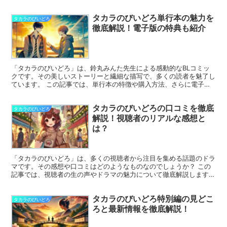
します。放送を見逃さないためのポイントも必見です。 さ...
タカラのびいどろ単行本の魅力を
タカラのびいどろ
徹底解説！電子版の特典も紹介
「タカラのびいどろ」は、鈴丸みんた先生による感動的なBLコミッ
クです。その美しいストーリーと繊細な描写で、多くの読者を魅了し
ています。 この記事では、単行本の特徴や購入方法、さらに電子書
籍版ならではの特典について詳しく解説します。購入前に知...
タカラのびいどろの口コミを徹底
タカラのびいどろ
解説！視聴者のリアルな感想と
は？
「タカラのびいどろ」は、多くの視聴者から注目を集める話題のドラ
マです。その感想や口コミはどのようなものなのでしょうか？ この
記事では、視聴者の生の声やドラマの魅力について徹底解説します。
また、ストーリーの特徴や原作との違いについても触れ、...
タカラのびいどろ特別編の見どこ
タカラのびいどろ
ろと最新情報を徹底解説！