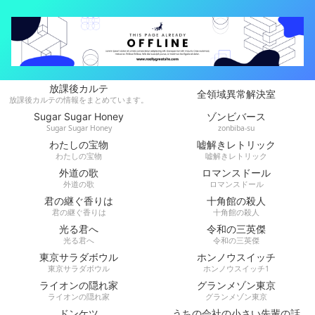
放課後カルテ
全領域異常解決室
放課後カルテの情報をまとめています。
Sugar Sugar Honey
ゾンビバース
Sugar Sugar Honey
zonbiba-su
わたしの宝物
嘘解きレトリック
わたしの宝物
嘘解きレトリック
外道の歌
ロマンスドール
外道の歌
ロマンスドール
君の継ぐ香りは
十角館の殺人
君の継ぐ香りは
十角館の殺人
光る君へ
令和の三英傑
光る君へ
令和の三英傑
東京サラダボウル
ホンノウスイッチ
東京サラダボウル
ホンノウスイッチ1
ライオンの隠れ家
グランメゾン東京
ライオンの隠れ家
グランメゾン東京
ドンケツ
うちの会社の小さい先輩の話