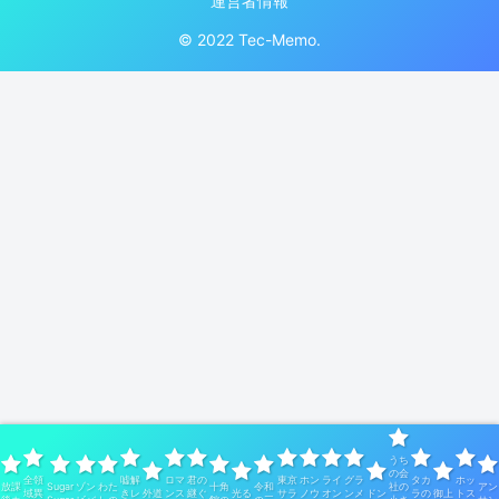
運営者情報
© 2022 Tec-Memo.
うち
の会
全領
嘘解
ロマ
君の
東京
ホン
ライ
グラ
タカ
ホッ
放課
Sugar
ゾン
わた
十角
令和
社の
アン
域異
きレ
外道
ンス
継ぐ
光る
サラ
ノウ
オン
ンメ
ドン
ラの
御上
トス