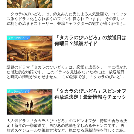
「タカラのびいどろ」は、鈴丸みんた氏による人気漫画で、コミック
ス版やドラマ化もされ多くのファンに愛されています。 その美しい
絵柄と心温まるストーリー、登場キャラクターの魅力が高く評価され
ています。特に、宝先輩の優しさや美しい描写、大ちゃんの...
「タカラのびいどろ」の放送日は
タカラのびいどろ
何曜日？詳細ガイド
話題のドラマ「タカラのびいどろ」は、恋愛と成長をテーマに描かれ
た感動的な物語です。 このドラマを見逃さないためには、放送曜日
と時間の情報が欠かせません。 この記事では、「タカラのびいど
ろ」の放送日や視聴方法に関する詳細を解説します。 この記...
「タカラのびいどろ」スピンオフ
タカラのびいどろ
再放送決定！最新情報をチェック
大人気ドラマ『タカラのびいどろ』のスピンオフが、待望の再放送決
定！新年の一挙放送で、再びあの感動を楽しめるチャンスです。 再
放送スケジュールや視聴方法など、気になる最新情報を詳しくご紹介