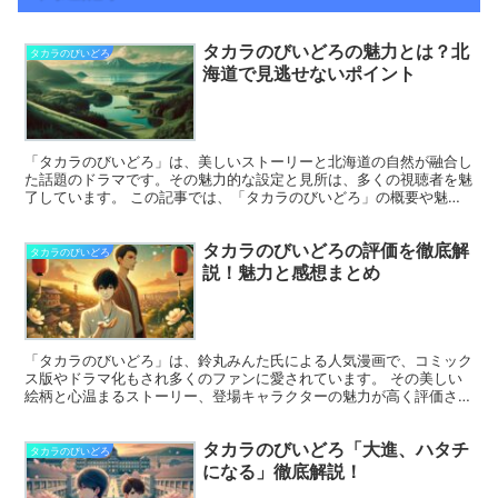
タカラのびいどろの魅力とは？北
タカラのびいどろ
海道で見逃せないポイント
「タカラのびいどろ」は、美しいストーリーと北海道の自然が融合し
た話題のドラマです。その魅力的な設定と見所は、多くの視聴者を魅
了しています。 この記事では、「タカラのびいどろ」の概要や魅
力、北海道ならではの要素を詳しくご紹介します。 さらに、...
タカラのびいどろの評価を徹底解
タカラのびいどろ
説！魅力と感想まとめ
「タカラのびいどろ」は、鈴丸みんた氏による人気漫画で、コミック
ス版やドラマ化もされ多くのファンに愛されています。 その美しい
絵柄と心温まるストーリー、登場キャラクターの魅力が高く評価され
ています。特に、宝先輩の優しさや美しい描写、大ちゃんの...
タカラのびいどろ「大進、ハタチ
タカラのびいどろ
になる」徹底解説！