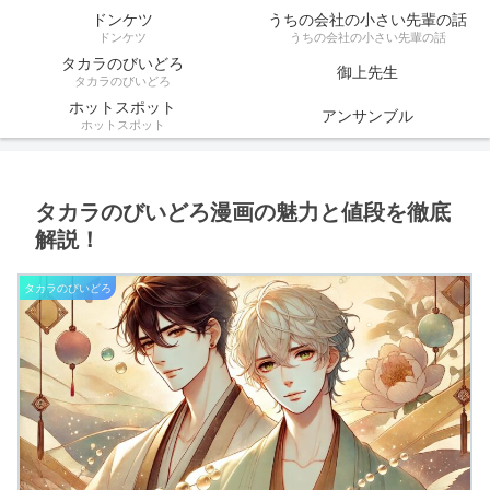
ドンケツ
うちの会社の小さい先輩の話
ドンケツ
うちの会社の小さい先輩の話
タカラのびいどろ
御上先生
タカラのびいどろ
ホットスポット
アンサンブル
ホットスポット
タカラのびいどろ漫画の魅力と値段を徹底
解説！
タカラのびいどろ