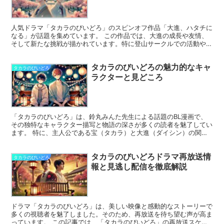
人気ドラマ「タカラのびいどろ」のスピンオフ作品「大進、ハタチに
なる」が話題を集めています。 この作品では、大進の成長や友情、
そして新たな挑戦が描かれています。特に登山サークルでの活動や海
外から帰国した宝との再会が注目ポイントです。 今回は、...
タカラのびいどろの魅力的なキャ
タカラのびいどろ
ラクターと見どころ
「タカラのびいどろ」は、鈴丸みんた先生による話題のBL漫画で、
その独特なキャラクター描写と物語の深さが多くの読者を魅了してい
ます。 特に、主人公である宝（タカラ）と大進（ダイシン）の関係
性が描くクーデレな先輩とピュアな後輩の相互作用は、多く...
タカラのびいどろドラマ再放送情
タカラのびいどろ
報と見逃し配信を徹底解説
ドラマ「タカラのびいどろ」は、美しい映像と感動的なストーリーで
多くの視聴者を魅了しました。そのため、再放送を待ち望む声が高ま
っています。 この記事では、「タカラのびいどろ」の再放送スケジ