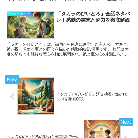
ュールや見逃し配信サービスについて詳しくご紹介します。...
「タカラのびいどろ」全話ネタバ
タカラのびいどろ
レ！感動の結末と魅力を徹底解説
「タカラのびいどろ」は、福岡から東京に進学した主人公・大進と、
彼が探し求める宝との再会を描いた感動的なBL漫画です。 物語は大
進の切なくも純粋な恋心を軸に展開され、彼と宝の心の距離が少しず
つ縮まっていく様子が繊細に描かれています。 本記事で...
「タカラのびいどろ」河合桃香の魅力と
役柄を徹底解説
タカラのびいどろの魅力と知恵袋で寄せ