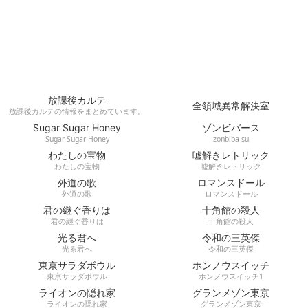
放課後カルテ
全領域異常解決室
放課後カルテの情報をまとめています。
Sugar Sugar Honey
ゾンビバース
Sugar Sugar Honey
zonbiba-su
わたしの宝物
嘘解きレトリック
わたしの宝物
嘘解きレトリック
外道の歌
ロマンスドール
外道の歌
ロマンスドール
君の継ぐ香りは
十角館の殺人
君の継ぐ香りは
十角館の殺人
光る君へ
令和の三英傑
光る君へ
令和の三英傑
東京サラダボウル
ホンノウスイッチ
東京サラダボウル
ホンノウスイッチ1
ライオンの隠れ家
グランメゾン東京
ライオンの隠れ家
グランメゾン東京