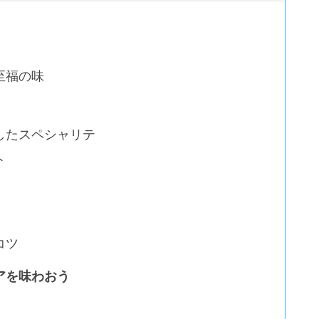
至福の味
したスペシャリテ
ト
コツ
アを味わおう