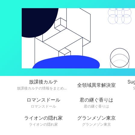
放課後カルテ
Su
全領域異常解決室
放課後カルテの情報をまとめています。
ロマンスドール
君の継ぐ香りは
ロマンスドール
君の継ぐ香りは
ライオンの隠れ家
グランメゾン東京
ライオンの隠れ家
グランメゾン東京