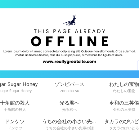
gar Sugar Honey
ゾンビバース
わたしの宝物
Sugar Sugar Honey
zonbiba-su
わたしの宝物
十角館の殺人
光る君へ
令和の三英傑
十角館の殺人
光る君へ
令和の三英傑
ドンケツ
うちの会社の小さい先輩の話
タカラのびいど
ドンケツ
うちの会社の小さい先輩の話
タカラのびいどろ