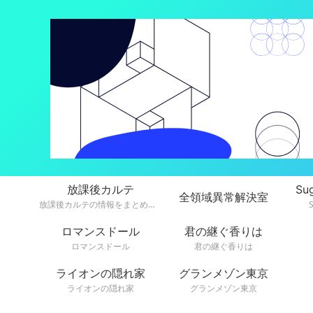
放課後カルテ
Su
全領域異常解決室
放課後カルテの情報をまとめています。
ロマンスドール
君の継ぐ香りは
ロマンスドール
君の継ぐ香りは
ライオンの隠れ家
グランメゾン東京
ライオンの隠れ家
グランメゾン東京