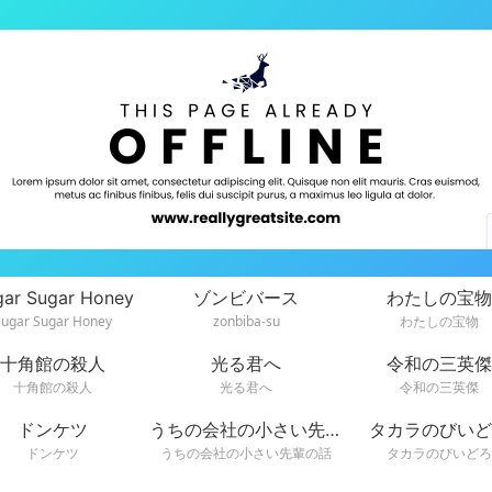
gar Sugar Honey
ゾンビバース
わたしの宝物
Sugar Sugar Honey
zonbiba-su
わたしの宝物
十角館の殺人
光る君へ
令和の三英傑
十角館の殺人
光る君へ
令和の三英傑
ドンケツ
うちの会社の小さい先輩の話
タカラのびいど
ドンケツ
うちの会社の小さい先輩の話
タカラのびいどろ