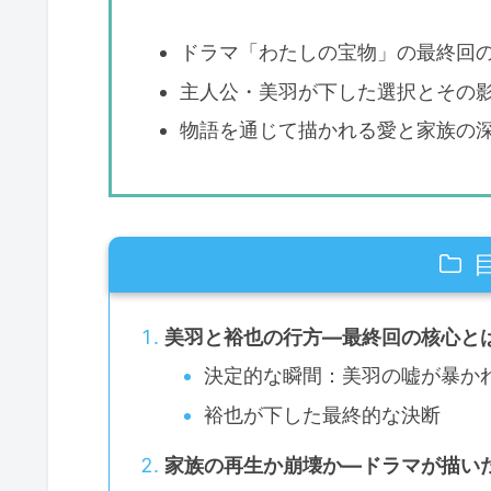
ドラマ「わたしの宝物」の最終回
主人公・美羽が下した選択とその
物語を通じて描かれる愛と家族の
美羽と裕也の行方—最終回の核心と
決定的な瞬間：美羽の嘘が暴か
裕也が下した最終的な決断
家族の再生か崩壊か—ドラマが描い