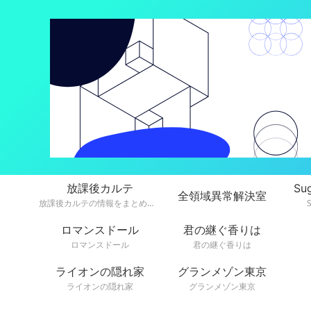
放課後カルテ
Su
全領域異常解決室
放課後カルテの情報をまとめています。
ロマンスドール
君の継ぐ香りは
ロマンスドール
君の継ぐ香りは
ライオンの隠れ家
グランメゾン東京
ライオンの隠れ家
グランメゾン東京