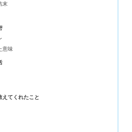
結末
密
レ
た意味
括
教えてくれたこと