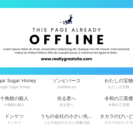
gar Sugar Honey
ゾンビバース
わたしの宝物
Sugar Sugar Honey
zonbiba-su
わたしの宝物
十角館の殺人
光る君へ
令和の三英傑
十角館の殺人
光る君へ
令和の三英傑
ドンケツ
うちの会社の小さい先輩の話
タカラのびいど
ドンケツ
うちの会社の小さい先輩の話
タカラのびいどろ