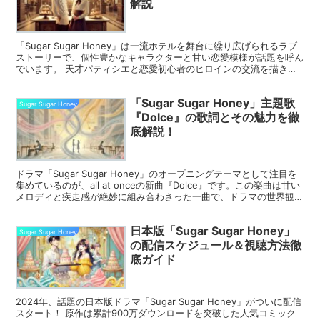
解説
「Sugar Sugar Honey」は一流ホテルを舞台に繰り広げられるラブ
ストーリーで、個性豊かなキャラクターと甘い恋愛模様が話題を呼ん
でいます。 天才パティシエと恋愛初心者のヒロインの交流を描きつ
つも、深い人間関係や成長が盛り込まれたス...
「Sugar Sugar Honey」主題歌
Sugar Sugar Honey
『Dolce』の歌詞とその魅力を徹
底解説！
ドラマ「Sugar Sugar Honey」のオープニングテーマとして注目を
集めているのが、all at onceの新曲『Dolce』です。この楽曲は甘い
メロディと疾走感が絶妙に組み合わさった一曲で、ドラマの世界観を
見事に表現しています。 ...
日本版「Sugar Sugar Honey」
Sugar Sugar Honey
の配信スケジュール＆視聴方法徹
底ガイド
2024年、話題の日本版ドラマ「Sugar Sugar Honey」がついに配信
スタート！ 原作は累計900万ダウンロードを突破した人気コミック