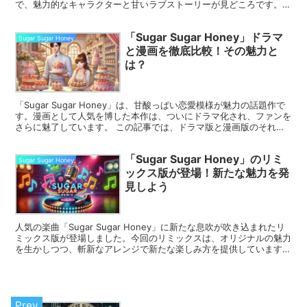
で、魅力的なキャラクターと甘いラブストーリーが見どころです。
この記事では、配信スケジュールや視...
「Sugar Sugar Honey」ドラマ
Sugar Sugar Honey
と漫画を徹底比較！その魅力と
は？
「Sugar Sugar Honey」は、甘酸っぱい恋愛模様が魅力の話題作で
す。漫画として人気を博した本作は、ついにドラマ化され、ファンを
さらに魅了しています。 この記事では、ドラマ版と漫画版のそれぞ
れの特徴と魅力を深掘りし、どちらが自分に...
「Sugar Sugar Honey」のリミ
Sugar Sugar Honey
ックス版が登場！新たな魅力を発
見しよう
人気の楽曲「Sugar Sugar Honey」に新たな息吹が吹き込まれたリ
ミックス版が登場しました。今回のリミックスは、オリジナルの魅力
を生かしつつ、斬新なアレンジで新たな楽しみ方を提供しています。
音楽ファンにとって、リミックス版は楽曲...