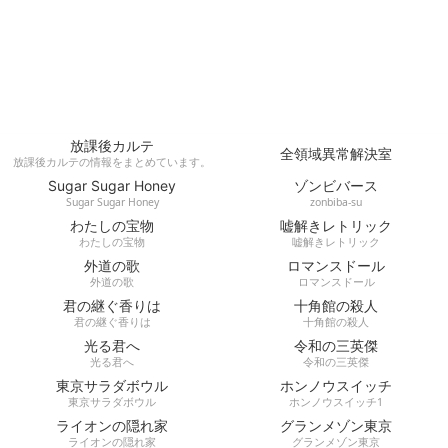
放課後カルテ
全領域異常解決室
放課後カルテの情報をまとめています。
Sugar Sugar Honey
ゾンビバース
Sugar Sugar Honey
zonbiba-su
わたしの宝物
嘘解きレトリック
わたしの宝物
嘘解きレトリック
外道の歌
ロマンスドール
外道の歌
ロマンスドール
君の継ぐ香りは
十角館の殺人
君の継ぐ香りは
十角館の殺人
光る君へ
令和の三英傑
光る君へ
令和の三英傑
東京サラダボウル
ホンノウスイッチ
東京サラダボウル
ホンノウスイッチ1
ライオンの隠れ家
グランメゾン東京
ライオンの隠れ家
グランメゾン東京