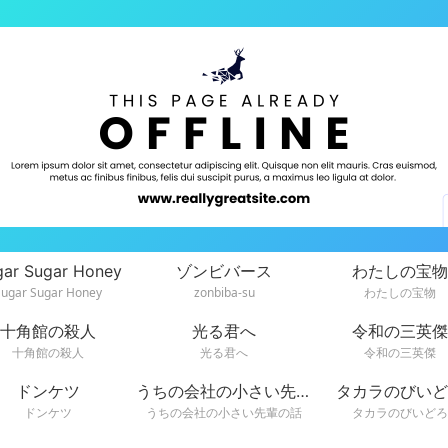
gar Sugar Honey
ゾンビバース
わたしの宝物
Sugar Sugar Honey
zonbiba-su
わたしの宝物
十角館の殺人
光る君へ
令和の三英傑
十角館の殺人
光る君へ
令和の三英傑
ドンケツ
うちの会社の小さい先輩の話
タカラのびいど
ドンケツ
うちの会社の小さい先輩の話
タカラのびいどろ