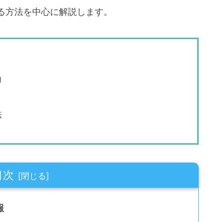
る方法を中心に解説します。
力
法
目次
報