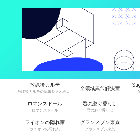
放課後カルテ
Su
全領域異常解決室
放課後カルテの情報をまとめています。
ロマンスドール
君の継ぐ香りは
ロマンスドール
君の継ぐ香りは
ライオンの隠れ家
グランメゾン東京
ライオンの隠れ家
グランメゾン東京