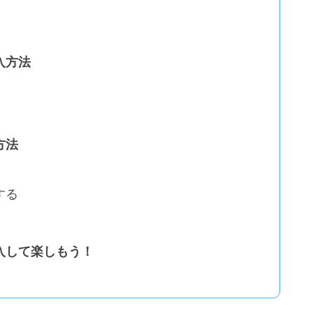
入方法
方法
する
入して楽しもう！