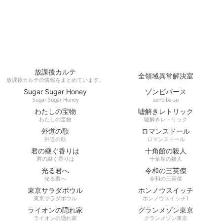
放課後カルテ
全領域異常解決室
放課後カルテの情報をまとめています。
Sugar Sugar Honey
ゾンビバース
Sugar Sugar Honey
zonbiba-su
わたしの宝物
嘘解きレトリック
わたしの宝物
嘘解きレトリック
外道の歌
ロマンスドール
外道の歌
ロマンスドール
君の継ぐ香りは
十角館の殺人
君の継ぐ香りは
十角館の殺人
光る君へ
令和の三英傑
光る君へ
令和の三英傑
東京サラダボウル
ホンノウスイッチ
東京サラダボウル
ホンノウスイッチ1
ライオンの隠れ家
グランメゾン東京
ライオンの隠れ家
グランメゾン東京