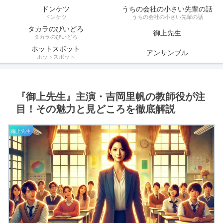
ドンケツ
うちの会社の小さい先輩の話
ドンケツ
うちの会社の小さい先輩の話
タカラのびいどろ
御上先生
タカラのびいどろ
ホットスポット
アンサンブル
ホットスポット
『御上先生』主演・吉岡里帆の教師役が注
目！その魅力と見どころを徹底解説
御上先生