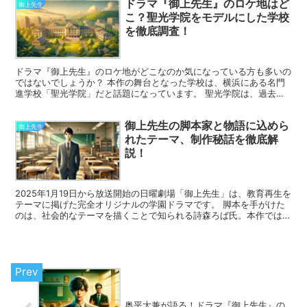
ドラマ『御上先生』のロケ地はど
御上先生
こ？聖光学院をモデルにした学校
を徹底調査！
ドラマ『御上先生』のロケ地がどこなのか気になっている方も多いの
ではないでしょうか？ 本作の舞台となった学校は、横浜にある名門
進学校「聖光学院」だと話題になっています。 聖光学院は、過去に
『ドラゴン桜』のモデルにもなったことで知られ、学問にお...
御上先生の脚本家と物語に込めら
御上先生
れたテーマ、制作秘話を徹底解
説！
2025年1月19日から放送開始の日曜劇場「御上先生」は、教育再生を
テーマに掲げた完全オリジナルの学園ドラマです。 脚本を手がけた
のは、社会的なテーマを描くことで知られる詩森ろば氏。本作では、
教育現場や社会問題をリアルかつ多角的に描き出して...
奥平大兼が語る！ドラマ『御上先生』の