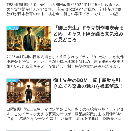
TBS日曜劇場『御上先生』の初回放送が2025年1月19日に放送され、
大きな話題を呼んでいます。 主演は松坂桃李が務め、文科省の官僚
教師が日本教育の未来に挑む全く新しい学園ドラマです。 この記事
では、初回放送の見どころやキャスト情報、さらに...
『御上先生』ドラマ制作発表会ま
御上先生
とめ｜キャスト陣が語る意気込み
と見どころ
2025年1月期の日曜劇場として注目されるドラマ『御上先生』が制作
発表会を開催しました。主演の松坂桃李をはじめ、吉岡里帆や奥平大
兼といった豪華キャストが集結し、制作秘話や意気込みを語りまし
た。 このドラマは、学園を舞台に繰り広げられる濃厚な...
御上先生のBGM一覧｜感動を引
御上先生
き立てる楽曲の魅力を徹底解説！
日曜劇場『御上先生』が放送開始以来、多くの視聴者を魅了していま
す。このドラマを支える要素の一つが、鷺巣詩郎氏による劇伴BGM
です。 感動的なシーンや緊迫した瞬間に流れる楽曲は、物語をさら
に引き立てる重要な役割を果たしています。本記事では、『...