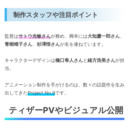
制作スタッフや注目ポイント
監督は
サトウ光敏さん
が務め、脚本には
大知慶一郎さん
、
青樹靖子さん
、
杉澤悟さん
が名を連ねています。
キャラクターデザインは
橋口隼人さん
と
緒方浩美さん
が担
当。
アニメーション制作を手がけるのは、数々の話題作を生み
出してきた
Project No.9
です。
ティザーPVやビジュアル公開