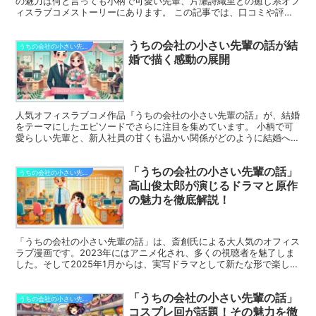
の魅力は何と言っても小柄で可愛い先輩、片瀬詩織里との癒し系オフ
ィスラブコメストーリーにあります。 この記事では、口コミや評価
を基に、この作品がどのような点で注目されているのか、読...
うちの会社の小さい先輩の話が結
うちの会社の小さい先輩の話
婚で描く感動の展開
人気オフィスラブコメ作品『うちの会社の小さい先輩の話』が、結婚
をテーマにしたエピソードでさらに注目を集めています。 小柄で可
愛らしい先輩と、新人社員の甘くも温かい関係がどのように結婚へと
進展していくのか、多くのファンが感動の展開に期待を寄せ...
「うちの会社の小さい先輩の話」
うちの会社の小さい先輩の話
高山俊太郎が演じるドラマと原作
の魅力を徹底解説！
「うちの会社の小さい先輩の話」は、斎創氏による大人気のオフィス
ラブ漫画です。2023年にはアニメ化され、多くの視聴者を魅了しま
した。そして2025年1月からは、実写ドラマとして新たな形で楽しめ
ます。 特に注目されているのは、高山俊太郎が演じ...
「うちの会社の小さい先輩の話」
うちの会社の小さい先輩の話
コスプレ回が話題！その魅力を徹