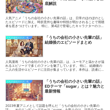
底解説
人気アニメ「うちの会社の小さい先輩の話」は、日常のほのぼのとし
たエピソードに加え、時折意外な趣味や特技が明かされることで視聴
者を惹きつけています。 特に、第4話で登場したキャラクターのコス
プレ趣味が話題となりました。彼女のクールな印象とのギ...
「うちの会社の小さい先輩の話」
うちの会社の小さい先輩の話
結婚後のエピソードまとめ
人気漫画「うちの会社の小さい先輩の話」は、ユーモアと温かさが溢
れるエピソードで多くのファンを魅了しています。 特に、結婚後の
二人の生活やエピソードに注目が集まっています。本作は、読者に癒
しと共感を提供するストーリーが特徴です。 この記事では...
「うちの会社の小さい先輩の話」
うちの会社の小さい先輩の話
EDテーマ「sugar」とは？魅力と
最新情報
2023年夏アニメとして話題を呼んだ「うちの会社の小さい先輩の
話」。そのエンディングテーマ「sugar」を歌うのは、注目のアーテ