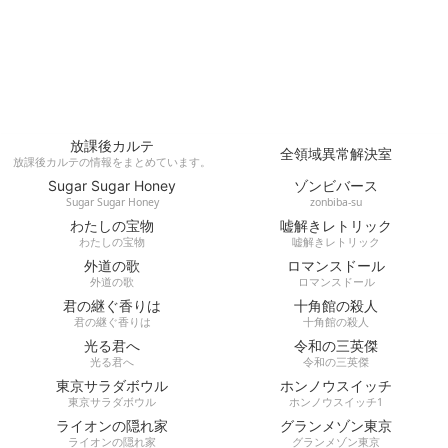
放課後カルテ
全領域異常解決室
放課後カルテの情報をまとめています。
Sugar Sugar Honey
ゾンビバース
Sugar Sugar Honey
zonbiba-su
わたしの宝物
嘘解きレトリック
わたしの宝物
嘘解きレトリック
外道の歌
ロマンスドール
外道の歌
ロマンスドール
君の継ぐ香りは
十角館の殺人
君の継ぐ香りは
十角館の殺人
光る君へ
令和の三英傑
光る君へ
令和の三英傑
東京サラダボウル
ホンノウスイッチ
東京サラダボウル
ホンノウスイッチ1
ライオンの隠れ家
グランメゾン東京
ライオンの隠れ家
グランメゾン東京