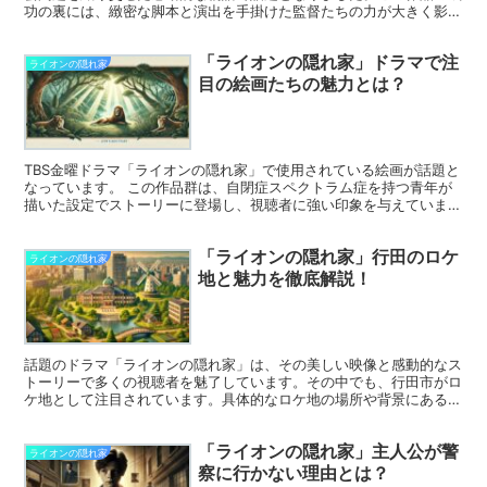
功の裏には、緻密な脚本と演出を手掛けた監督たちの力が大きく影響
しています。 本記事では、特に演出を担当した坪井敏...
「ライオンの隠れ家」ドラマで注
ライオンの隠れ家
目の絵画たちの魅力とは？
TBS金曜ドラマ「ライオンの隠れ家」で使用されている絵画が話題と
なっています。 この作品群は、自閉症スペクトラム症を持つ青年が
描いた設定でストーリーに登場し、視聴者に強い印象を与えていま
す。 実際にこれらの絵を手掛けたのは福岡県太宰府市を拠...
「ライオンの隠れ家」行田のロケ
ライオンの隠れ家
地と魅力を徹底解説！
話題のドラマ「ライオンの隠れ家」は、その美しい映像と感動的なス
トーリーで多くの視聴者を魅了しています。その中でも、行田市がロ
ケ地として注目されています。具体的なロケ地の場所や背景にある魅
力について知りたい方も多いのではないでしょうか。 この...
「ライオンの隠れ家」主人公が警
ライオンの隠れ家
察に行かない理由とは？