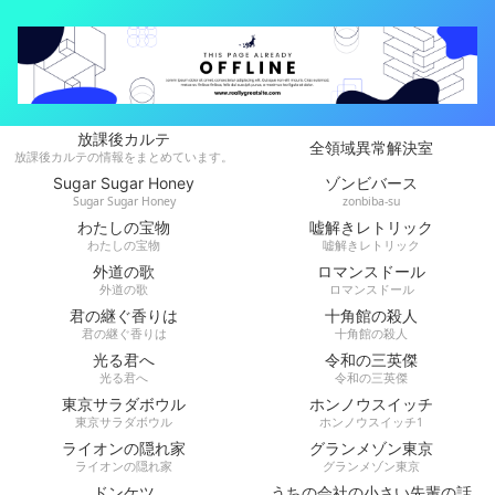
放課後カルテ
全領域異常解決室
放課後カルテの情報をまとめています。
Sugar Sugar Honey
ゾンビバース
Sugar Sugar Honey
zonbiba-su
わたしの宝物
嘘解きレトリック
わたしの宝物
嘘解きレトリック
外道の歌
ロマンスドール
外道の歌
ロマンスドール
君の継ぐ香りは
十角館の殺人
君の継ぐ香りは
十角館の殺人
光る君へ
令和の三英傑
光る君へ
令和の三英傑
東京サラダボウル
ホンノウスイッチ
東京サラダボウル
ホンノウスイッチ1
ライオンの隠れ家
グランメゾン東京
ライオンの隠れ家
グランメゾン東京
ドンケツ
うちの会社の小さい先輩の話