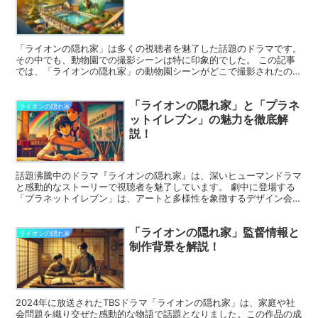
「ライオンの隠れ家」は多くの視聴者を魅了した話題のドラマです。
その中でも、動物園での撮影シーンは特に印象的でした。 この記事
では、「ライオンの隠れ家」の動物園シーンがどこで撮影されたの
か、そのロケ地に関する情報を詳しくご紹介します。 訪問者...
「ライオンの隠れ家」と「プラネ
ライオンの隠れ家
ットイレブン」の魅力を徹底解
説！
話題沸騰中のドラマ『ライオンの隠れ家』は、深いヒューマンドラマ
と感動的なストーリーで視聴者を魅了しています。 劇中に登場する
「プラネットイレブン」は、アートと多様性を象徴するデザイン会社
として注目を集めています。 この記事では、『ライオンの...
「ライオンの隠れ家」監督情報と
ライオンの隠れ家
制作背景を解説！
2024年に放送されたTBSドラマ「ライオンの隠れ家」は、家庭や社
会問題を織り交ぜた感動的な物語で話題となりました。この作品の成