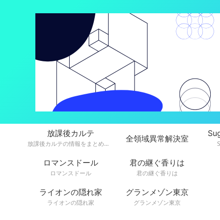
放課後カルテ
Su
全領域異常解決室
放課後カルテの情報をまとめています。
ロマンスドール
君の継ぐ香りは
ロマンスドール
君の継ぐ香りは
ライオンの隠れ家
グランメゾン東京
ライオンの隠れ家
グランメゾン東京