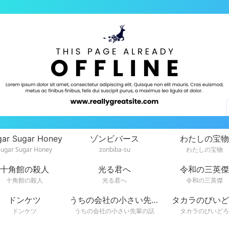
gar Sugar Honey
ゾンビバース
わたしの宝物
Sugar Sugar Honey
zonbiba-su
わたしの宝物
十角館の殺人
光る君へ
令和の三英傑
十角館の殺人
光る君へ
令和の三英傑
ドンケツ
うちの会社の小さい先輩の話
タカラのびいど
ドンケツ
うちの会社の小さい先輩の話
タカラのびいどろ