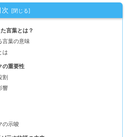
目次
えた言葉とは？
る言葉の意味
とは
クの重要性
役割
影響
マの示唆