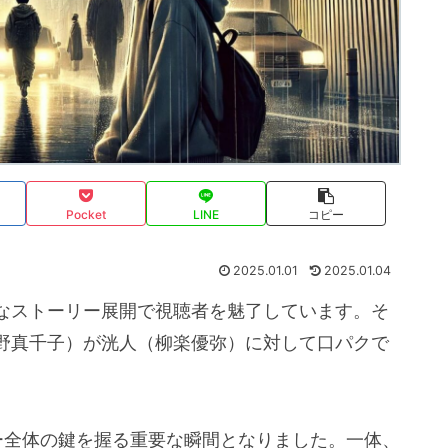
Pocket
LINE
コピー
2025.01.01
2025.01.04
なストーリー展開で視聴者を魅了しています。そ
野真千子）が洸人（柳楽優弥）に対して口パクで
ー全体の鍵を握る重要な瞬間となりました。一体、