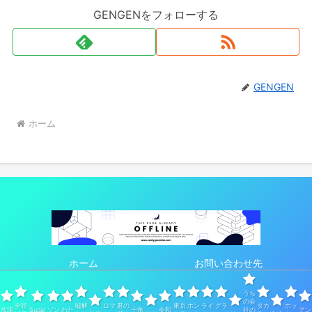
GENGENをフォローする
GENGEN
ホーム
ホーム
お問い合わせ先
サイトマップ
プライバシーポリシー
うち
運営者情報
の会
全領
嘘解
ロマ
君の
東京
ホン
ライ
グラ
タカ
ホッ
放課
Sugar
ゾン
わた
十角
令和
社の
アン