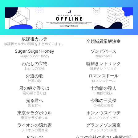
放課後カルテ
全領域異常解決室
放課後カルテの情報をまとめています。
Sugar Sugar Honey
ゾンビバース
Sugar Sugar Honey
zonbiba-su
わたしの宝物
嘘解きレトリック
わたしの宝物
嘘解きレトリック
外道の歌
ロマンスドール
外道の歌
ロマンスドール
君の継ぐ香りは
十角館の殺人
君の継ぐ香りは
十角館の殺人
光る君へ
令和の三英傑
光る君へ
令和の三英傑
東京サラダボウル
ホンノウスイッチ
東京サラダボウル
ホンノウスイッチ1
ライオンの隠れ家
グランメゾン東京
ライオンの隠れ家
グランメゾン東京
ドンケツ
うちの会社の小さい先輩の話